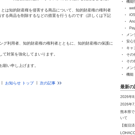
機能
w
グラム」とは知的財産権を侵害する商品について、知的財産権の権利者
i
Nが該当する商品を削除するなどの措置を行うものです（詳しくは下記
An
Pa
メン
安心
ショッピング利用者、知的財産権の権利者とともに、知的財産権の保護に
キャ
して対策を強化してまいります。
その
その
くお願い申し上げます。
メン
機能
お知らせ トップ
次の記事
最新の
2026年
2026
熊本県で
いて
【復旧済
LOHA