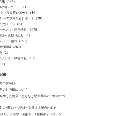
情報
（194）
eb改善レポート
（1）
OSアプリ改善レポート
（44）
droidアプリ改善レポート
（28）
yPayモール
（33）
テナンス・障害情報
（1075）
安全への取り組み
（49）
ンペーン情報
（257）
他の情報
（263）
他
（1）
テナンス・障害情報
（150）
（1）
記事
8月の付与日
年7月の付与日について
発生した地震にともなう配送遅延のご案内につ
】LINE友だち登録が失敗する場合がある
COオリジナル水・炭酸水 X投稿キャンペーン