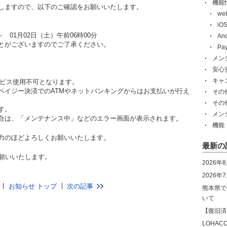
機能
しますので、以下のご確認をお願いいたします。
w
i
 ～ 01月02日（土）午前06時00分
An
とがございますのでご了承ください。
Pa
メン
安心
キャ
サービス使用不可となります。
ペイジー決済でのATMやネットバンキングからはお支払いが行え
その
その
す。
メン
合は、「メンテナンス中」などのエラー画面が表示されます。
機能
力のほどよろしくお願いいたします。
最新の
お願いいたします。
2026年
2026
お知らせ トップ
次の記事
熊本県で
いて
【復旧済
LOHA