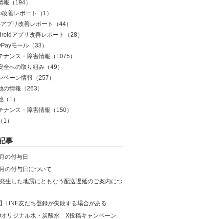
情報
（194）
eb改善レポート
（1）
OSアプリ改善レポート
（44）
droidアプリ改善レポート
（28）
yPayモール
（33）
テナンス・障害情報
（1075）
安全への取り組み
（49）
ンペーン情報
（257）
他の情報
（263）
他
（1）
テナンス・障害情報
（150）
（1）
記事
8月の付与日
年7月の付与日について
発生した地震にともなう配送遅延のご案内につ
】LINE友だち登録が失敗する場合がある
COオリジナル水・炭酸水 X投稿キャンペーン