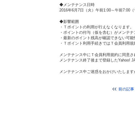
◆メンテナンス日時
2016年6月7日（火）午前1:00～午前7:00
◆影響範囲
・Ｔポイントの利用が行えなくなります。
・ポイントの付与（仮を含む）がメンテナ
・最新のポイント残高が確認できない可能
・Ｔポイント利用手続きではＴ会員利用規
メンテナンス中にＴ会員利用規約に同意さ
メンテナンス終了後まで登録したYahoo! JA
メンテナンス中ご迷惑をおかけいたします
前の記事