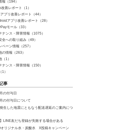
情報
（194）
eb改善レポート
（1）
OSアプリ改善レポート
（44）
droidアプリ改善レポート
（28）
yPayモール
（33）
テナンス・障害情報
（1075）
安全への取り組み
（49）
ンペーン情報
（257）
他の情報
（263）
他
（1）
テナンス・障害情報
（150）
（1）
記事
8月の付与日
年7月の付与日について
発生した地震にともなう配送遅延のご案内につ
】LINE友だち登録が失敗する場合がある
COオリジナル水・炭酸水 X投稿キャンペーン