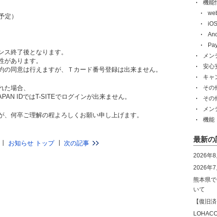
機能
w
（予定）
i
An
Pa
ンス終了後となります。
メン
性があります。
安心
約の同意は行えますが、Ｔカード番号登録は出来ません。
キャ
れた場合、
その
PAN IDではT-SITEでログインが出来ません。
その
メン
が、何卒ご理解の程よろしくお願い申し上げます。
機能
最新の
お知らせ トップ
次の記事
2026年
2026
熊本県で
いて
【復旧済
LOHA