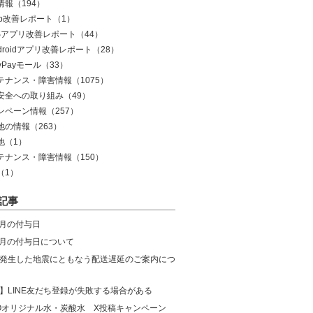
情報
（194）
eb改善レポート
（1）
OSアプリ改善レポート
（44）
droidアプリ改善レポート
（28）
yPayモール
（33）
テナンス・障害情報
（1075）
安全への取り組み
（49）
ンペーン情報
（257）
他の情報
（263）
他
（1）
テナンス・障害情報
（150）
（1）
記事
8月の付与日
年7月の付与日について
発生した地震にともなう配送遅延のご案内につ
】LINE友だち登録が失敗する場合がある
COオリジナル水・炭酸水 X投稿キャンペーン