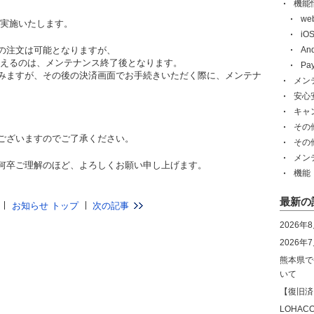
機能
w
を実施いたします。
i
の注文は可能となりますが、
An
行えるのは、メンテナンス終了後となります。
Pa
みますが、その後の決済画面でお手続きいただく際に、メンテナ
メン
安心
キャ
時
その
ございますのでご了承ください。
その
メン
何卒ご理解のほど、よろしくお願い申し上げます。
機能
最新の
お知らせ トップ
次の記事
2026年
2026
熊本県で
いて
【復旧済
LOHA