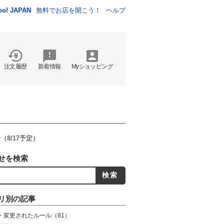
oo! JAPAN
無料でお店を開こう！
ヘルプ
注文履歴
新着情報
Myショッピング
8/17予定）
せを検索
リ別の記事
・変更されたルール
（81）