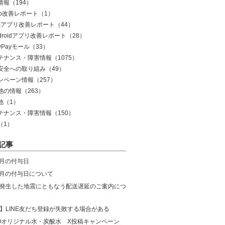
情報
（194）
eb改善レポート
（1）
OSアプリ改善レポート
（44）
droidアプリ改善レポート
（28）
yPayモール
（33）
テナンス・障害情報
（1075）
安全への取り組み
（49）
ンペーン情報
（257）
他の情報
（263）
他
（1）
テナンス・障害情報
（150）
（1）
記事
8月の付与日
年7月の付与日について
発生した地震にともなう配送遅延のご案内につ
】LINE友だち登録が失敗する場合がある
COオリジナル水・炭酸水 X投稿キャンペーン