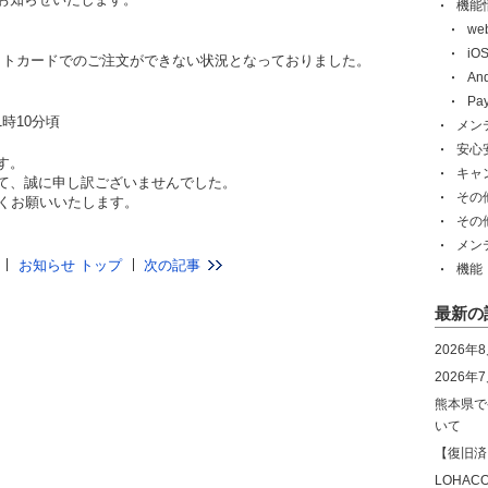
機能
w
i
デビットカードでのご注文ができない状況となっておりました。
An
Pa
1時10分頃
メン
安心
す。
キャ
て、誠に申し訳ございませんでした。
その
しくお願いいたします。
その
メン
お知らせ トップ
次の記事
機能
最新の
2026年
2026
熊本県で
いて
【復旧済
LOHA