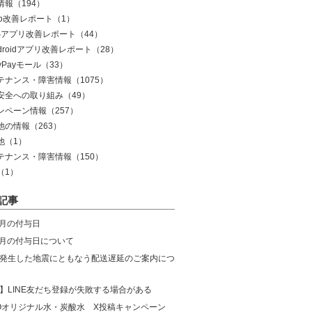
情報
（194）
eb改善レポート
（1）
OSアプリ改善レポート
（44）
droidアプリ改善レポート
（28）
yPayモール
（33）
テナンス・障害情報
（1075）
安全への取り組み
（49）
ンペーン情報
（257）
他の情報
（263）
他
（1）
テナンス・障害情報
（150）
（1）
記事
8月の付与日
年7月の付与日について
発生した地震にともなう配送遅延のご案内につ
】LINE友だち登録が失敗する場合がある
COオリジナル水・炭酸水 X投稿キャンペーン