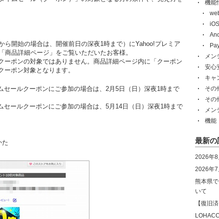
機能
w
i
An
ら開始の場合は、開催前日の深夜1時まで）にYahoo!プレミア
Pa
グの「商品詳細ページ」をご覧いただいたお客様。
メン
クーポンの対象ではありません。商品詳細ページ内に「クーポン
安心
クーポン対象となります。
キャ
のタイムセールクーポンにご参加の場合は、2月5日（日）深夜1時まで
その
その
タイムセールクーポンにご参加の場合は、5月14日（日）深夜1時まで
メン
機能
最新の
かた
2026年
2026
熊本県で
いて
【復旧済
LOHA