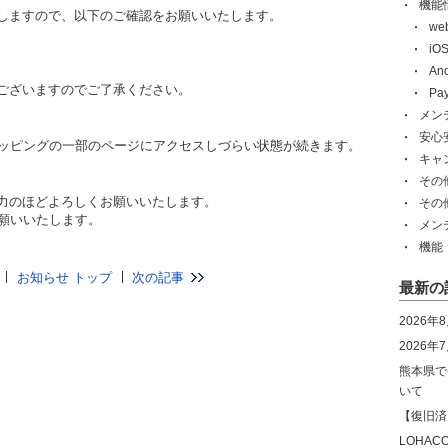
機能
しますので、以下のご確認をお願いいたします。
w
i
An
ございますのでご了承ください。
Pa
メン
安心
ショッピングの一部のページにアクセスしづらい状態が続きます。
キャ
その
力のほどよろしくお願いいたします。
その
お願いいたします。
メン
機能
お知らせ トップ
次の記事
最新の
2026年
2026
熊本県で
いて
【復旧済
LOHA