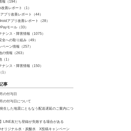
情報
（194）
eb改善レポート
（1）
OSアプリ改善レポート
（44）
droidアプリ改善レポート
（28）
yPayモール
（33）
テナンス・障害情報
（1075）
安全への取り組み
（49）
ンペーン情報
（257）
他の情報
（263）
他
（1）
テナンス・障害情報
（150）
（1）
記事
8月の付与日
年7月の付与日について
発生した地震にともなう配送遅延のご案内につ
】LINE友だち登録が失敗する場合がある
COオリジナル水・炭酸水 X投稿キャンペーン