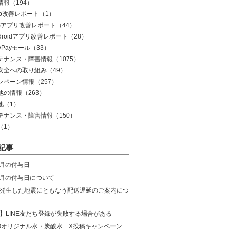
情報
（194）
eb改善レポート
（1）
OSアプリ改善レポート
（44）
droidアプリ改善レポート
（28）
yPayモール
（33）
テナンス・障害情報
（1075）
安全への取り組み
（49）
ンペーン情報
（257）
他の情報
（263）
他
（1）
テナンス・障害情報
（150）
（1）
記事
8月の付与日
年7月の付与日について
発生した地震にともなう配送遅延のご案内につ
】LINE友だち登録が失敗する場合がある
COオリジナル水・炭酸水 X投稿キャンペーン