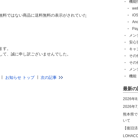
機能
w
無料ではない商品に送料無料の表示がされていた
i
An
Pa
メン
安心
ます。
キャ
して、誠に申し訳ございませんでした。
その
その
メン
機能
お知らせ トップ
次の記事
最新の
2026年
2026
熊本県で
いて
【復旧済
LOHA