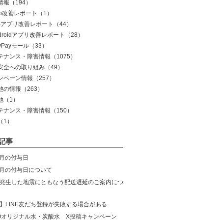
情報
（194）
eb改善レポート
（1）
OSアプリ改善レポート
（44）
droidアプリ改善レポート
（28）
yPayモール
（33）
テナンス・障害情報
（1075）
安全への取り組み
（49）
ンペーン情報
（257）
他の情報
（263）
他
（1）
テナンス・障害情報
（150）
（1）
記事
8月の付与日
年7月の付与日について
発生した地震にともなう配送遅延のご案内につ
】LINE友だち登録が失敗する場合がある
COオリジナル水・炭酸水 X投稿キャンペーン