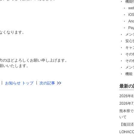
機能
w
i
An
Pa
なくなります。
メン
安心
キャ
その
力のほどよろしくお願い申し上げます。
その
お願いいたします。
メン
機能
お知らせ トップ
次の記事
最新の
2026年
2026
熊本県で
いて
【復旧済
LOHA