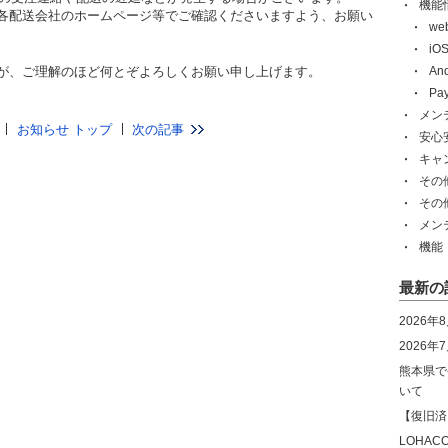
機能
各配送会社のホームページ等でご確認くださいますよう、お願い
w
i
が、ご理解のほど何とぞよろしくお願い申し上げます。
An
Pa
メン
お知らせ トップ
次の記事
安心
キャ
その
その
メン
機能
最新の
2026年
2026
熊本県で
いて
【復旧済
LOHA