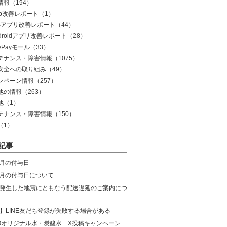
情報
（194）
eb改善レポート
（1）
OSアプリ改善レポート
（44）
droidアプリ改善レポート
（28）
yPayモール
（33）
テナンス・障害情報
（1075）
安全への取り組み
（49）
ンペーン情報
（257）
他の情報
（263）
他
（1）
テナンス・障害情報
（150）
（1）
記事
8月の付与日
年7月の付与日について
発生した地震にともなう配送遅延のご案内につ
】LINE友だち登録が失敗する場合がある
COオリジナル水・炭酸水 X投稿キャンペーン