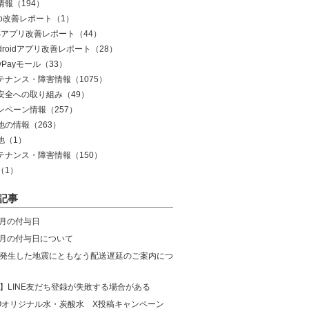
情報
（194）
eb改善レポート
（1）
OSアプリ改善レポート
（44）
droidアプリ改善レポート
（28）
yPayモール
（33）
テナンス・障害情報
（1075）
安全への取り組み
（49）
ンペーン情報
（257）
他の情報
（263）
他
（1）
テナンス・障害情報
（150）
（1）
記事
8月の付与日
年7月の付与日について
発生した地震にともなう配送遅延のご案内につ
】LINE友だち登録が失敗する場合がある
COオリジナル水・炭酸水 X投稿キャンペーン