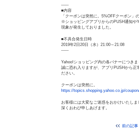
------
■内容
「クーポンは突然に。5%OFFクーポン」
※ショッピングアプリからのPUSH通知や
現象が発生しておりました。
■不具合発生日時
2019年2日20日（水）21:00～21:08
------
Yahoo!ショッピング内の各バナーにつき
誠に恐れ入りますが、アプリPUSHから
ださい。
クーポンは突然に。
https://topics.shopping.yahoo.co.jp/coupon
お客様には大変なご迷惑をおかけいたしま
深くおわび申しあげます。
前の記事