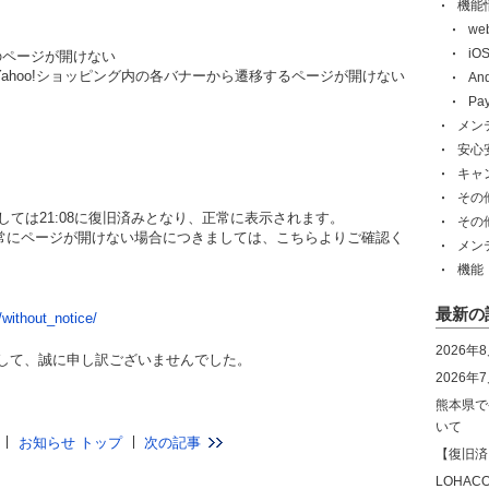
機能
w
i
のページが開けない
Yahoo!ショッピング内の各バナーから遷移するページが開けない
An
Pa
メン
安心
キャ
その
ましては21:08に復旧済みとなり、正常に表示されます。
その
正常にページが開けない場合につきましては、こちらよりご確認く
メン
機能
最新の
/without_notice/
2026年
して、誠に申し訳ございませんでした。
2026
熊本県で
いて
お知らせ トップ
次の記事
【復旧済
LOHA