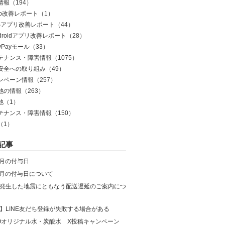
情報
（194）
eb改善レポート
（1）
OSアプリ改善レポート
（44）
droidアプリ改善レポート
（28）
yPayモール
（33）
テナンス・障害情報
（1075）
安全への取り組み
（49）
ンペーン情報
（257）
他の情報
（263）
他
（1）
テナンス・障害情報
（150）
（1）
記事
8月の付与日
年7月の付与日について
発生した地震にともなう配送遅延のご案内につ
】LINE友だち登録が失敗する場合がある
COオリジナル水・炭酸水 X投稿キャンペーン