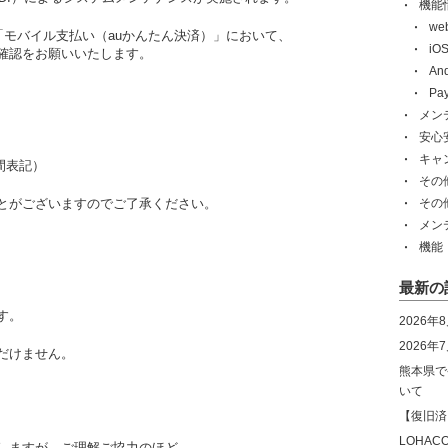
機能
w
での「モバイル支払い（auかんたん決済）」において、
i
確認をお願いいたします。
An
Pa
メン
安心
キャ
時間表記）
その
とがございますのでご了承ください。
その
メン
機能
最新の
す。
2026年
2026
だけません。
熊本県で
いて
【復旧済
LOHA
しますが、ご理解ご協力のほど