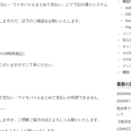
機能
て支払い・ワイモバイルまとめて支払い」にて下記の通りシステム
w
i
しますので、以下のご確認をお願いいたします。
An
Pa
メン
安心
キャ
その
0（※24時間表記）
その
ございますのでご了承ください。
メン
機能
最新の
2026年
て支払い・ワイモバイルまとめて支払いが利用できません。
2026
-----
熊本県で
いて
しますが、ご理解ご協力のほどよろしくお願いいたします。
【復旧済
LOHA
yモールをよろしくお願いいたします。