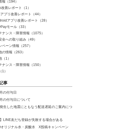
情報
（194）
eb改善レポート
（1）
OSアプリ改善レポート
（44）
droidアプリ改善レポート
（28）
yPayモール
（33）
テナンス・障害情報
（1075）
安全への取り組み
（49）
ンペーン情報
（257）
他の情報
（263）
他
（1）
テナンス・障害情報
（150）
（1）
記事
8月の付与日
年7月の付与日について
発生した地震にともなう配送遅延のご案内につ
】LINE友だち登録が失敗する場合がある
COオリジナル水・炭酸水 X投稿キャンペーン