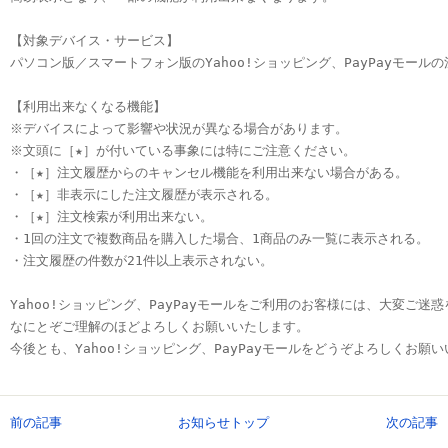
【対象デバイス・サービス】

パソコン版／スマートフォン版のYahoo!ショッピング、PayPayモールの
【利用出来なくなる機能】

※デバイスによって影響や状況が異なる場合があります。

※文頭に［★］が付いている事象には特にご注意ください。

・［★］注文履歴からのキャンセル機能を利用出来ない場合がある。

・［★］非表示にした注文履歴が表示される。

・［★］注文検索が利用出来ない。

・1回の注文で複数商品を購入した場合、1商品のみ一覧に表示される。

・注文履歴の件数が21件以上表示されない。

Yahoo!ショッピング、PayPayモールをご利用のお客様には、大変ご迷
なにとぞご理解のほどよろしくお願いいたします。

今後とも、Yahoo!ショッピング、PayPayモールをどうぞよろしくお願
前の記事
お知らせトップ
次の記事