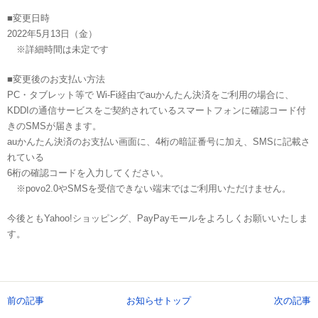
■変更日時
2022年5月13日（金）
※詳細時間は未定です
■変更後のお支払い方法
PC・タブレット等で Wi-Fi経由でauかんたん決済をご利用の場合に、
KDDIの通信サービスをご契約されているスマートフォンに確認コード付
きのSMSが届きます。
auかんたん決済のお支払い画面に、4桁の暗証番号に加え、SMSに記載さ
れている
6桁の確認コードを入力してください。
※povo2.0やSMSを受信できない端末ではご利用いただけません。
今後ともYahoo!ショッピング、PayPayモールをよろしくお願いいたしま
す。
前の記事
お知らせトップ
次の記事