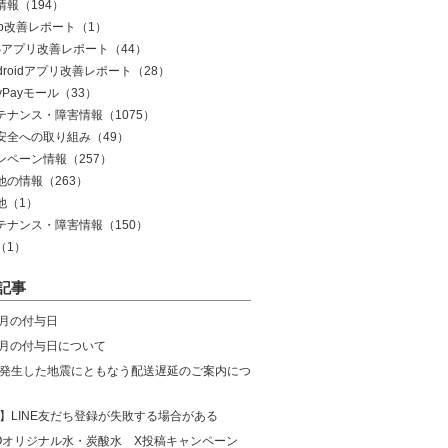
情報
（194）
eb改善レポート
（1）
OSアプリ改善レポート
（44）
droidアプリ改善レポート
（28）
yPayモール
（33）
テナンス・障害情報
（1075）
安全への取り組み
（49）
ンペーン情報
（257）
他の情報
（263）
他
（1）
テナンス・障害情報
（150）
（1）
記事
8月の付与日
年7月の付与日について
発生した地震にともなう配送遅延のご案内につ
】LINE友だち登録が失敗する場合がある
COオリジナル水・炭酸水 X投稿キャンペーン