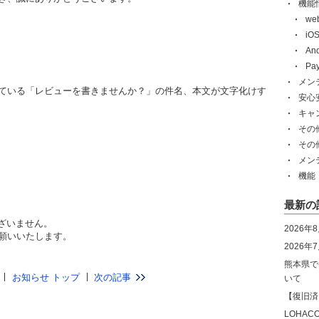
機能
w
i
An
Pa
メン
りしている「レビューを書きませんか？」の件名、本文が文字化けす
安心
キャ
その
その
メン
機能
最新の
ざいません。
2026年
お願いいたします。
2026
熊本県で
お知らせ トップ
次の記事
いて
【復旧済
LOHA