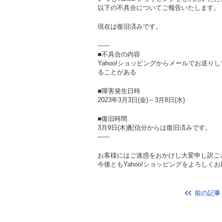
以下の不具合についてご報告いたします。
現在は復旧済みです。
------
■不具合の内容
Yahoo!ショッピングからメールでお送
ることがある
■障害発生日時
2023年3月3日(金)～3月8日(水)
■復旧時間
3月9日(木)配信分からは復旧済みです。
------
お客様にはご迷惑をおかけし大変申し訳ご
今後ともYahoo!ショッピングをよろしく
前の記事