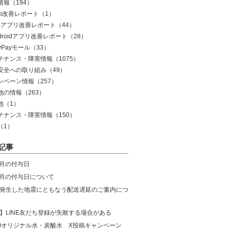
情報
（194）
eb改善レポート
（1）
OSアプリ改善レポート
（44）
droidアプリ改善レポート
（28）
yPayモール
（33）
テナンス・障害情報
（1075）
安全への取り組み
（49）
ンペーン情報
（257）
他の情報
（263）
他
（1）
テナンス・障害情報
（150）
（1）
記事
8月の付与日
年7月の付与日について
発生した地震にともなう配送遅延のご案内につ
】LINE友だち登録が失敗する場合がある
COオリジナル水・炭酸水 X投稿キャンペーン