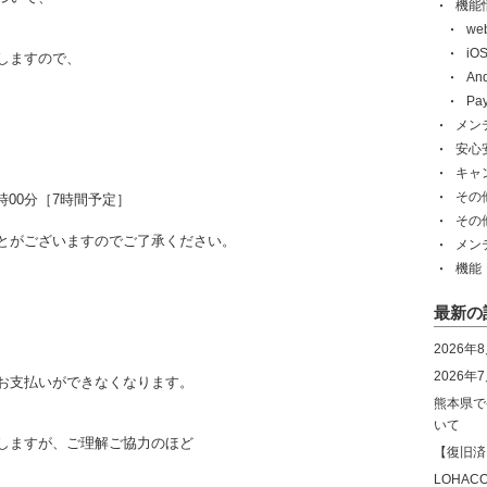
機能
w
i
しますので、
An
Pa
メン
安心
キャ
その
7時00分［7時間予定］
その
とがございますのでご了承ください。
メン
機能
最新の
2026年
2026
お支払いができなくなります。
熊本県で
いて
しますが、ご理解ご協力のほど
【復旧済
LOHA