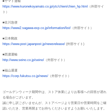
■ヤマト運輸
https://www.kuronekoyamato.co.jp/ytc/chien/chien_hp.html
（外部サイ
ト）
■佐川急便
https://www2.sagawa-exp.co.jp/information/list/
（外部サイト）
■日本郵政
https://www.post.japanpost.jp/newsrelease/
(外部サイト)
■西濃運輸
http://www.seino.co.jp/seino/
（外部サイト）
■福山通運
https://corp.fukutsu.co.jp/news/
（外部サイト）
ゴールデンウィーク期間中は、ストア休業によりお客様への回答が遅れ
る場合がございます。
誠に申し訳ございませんが、ストアページより営業日や営業時間をご確
認いただき、営業再開までお待ちくださいますようお願いいたします。