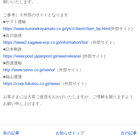
願いいたします。
ご参考）※外部のサイトとなります
■ヤマト運輸
https://www.kuronekoyamato.co.jp/ytc/chien/chien_hp.html
(外部サイト)
■佐川急便
https://www2.sagawa-exp.co.jp/information/list/
（外部サイト）
■日本郵政
https://www.post.japanpost.jp/newsrelease/
(外部サイト)
■西濃運輸
http://www.seino.co.jp/seino/
（外部サイト）
■福山通運
https://corp.fukutsu.co.jp/news/
（外部サイト）
お客さまには大変ご迷惑をおかけいたしますが、ご理解を賜りますよう
お願い申し上げます。
前の記事
お知らせトップ
次の記事