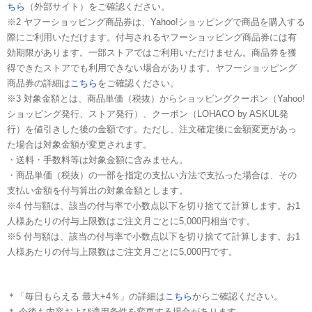
ちら
（外部サイト）をご確認ください。
※2 ヤフーショッピング商品券は、Yahoo!ショッピングで商品を購入する
際にご利用いただけます。付与されるヤフーショッピング商品券には有
効期限があります。一部ストアではご利用いただけません。商品券を獲
得できたストアでも利用できない場合があります。ヤフーショッピング
商品券の詳細は
こちら
をご確認ください。
※3 対象金額とは、商品単価（税抜）からショッピングクーポン（Yahoo!
ショッピング発行、ストア発行）、クーポン（LOHACO by ASKUL発
行）を値引きした後の金額です。ただし、注文確定後に金額変更があっ
た場合は対象金額が変更されます。
・送料・手数料等は対象金額に含みません。
・商品単価（税抜）の一部を指定の支払い方法で支払った場合は、その
支払い金額を付与算出の対象金額とします。
※4 付与額は、該当の付与率で小数点以下を切り捨てて計算します。お1
人様あたりの付与上限数はご注文月ごとに5,000円相当です。
※5 付与額は、該当の付与率で小数点以下を切り捨てて計算します。お1
人様あたりの付与上限数はご注文月ごとに5,000円です。
＊「毎日もらえる 最大+4％」の詳細は
こちら
からご確認ください。
＊ 今後も内容および適用条件を変更する場合があります。