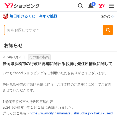
shopping
検索
通知数
i
毎日引けるくじ 今すぐ挑戦
ログイン
お知らせ
2024年1月25日
その他の情報
静岡県浜松市の行政区再編に関わるお届け先住所情報に関して
いつもYahoo!ショッピングをご利用いただきありがとうございます。
静岡県浜松市の行政区再編に伴う、ご注文時の注意事項に関してご案内
させていただきます。
1.静岡県浜松市の行政区再編内容
2024（令和 6）年 1 月 1 日に再編されました。
詳しくはこちら（
https://www.city.hamamatsu.shizuoka.jp/kikaku/kuseid