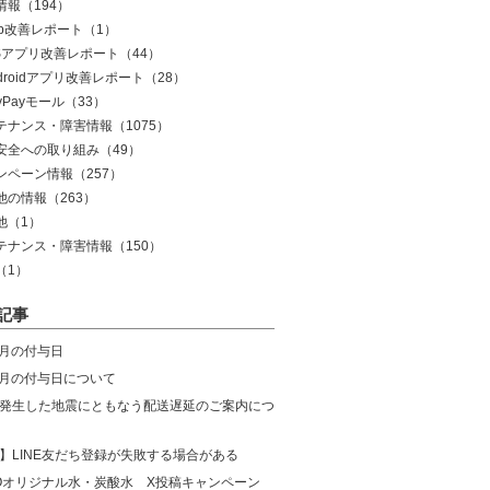
情報
（194）
eb改善レポート
（1）
OSアプリ改善レポート
（44）
droidアプリ改善レポート
（28）
yPayモール
（33）
テナンス・障害情報
（1075）
安全への取り組み
（49）
ンペーン情報
（257）
他の情報
（263）
他
（1）
テナンス・障害情報
（150）
（1）
記事
8月の付与日
年7月の付与日について
発生した地震にともなう配送遅延のご案内につ
】LINE友だち登録が失敗する場合がある
COオリジナル水・炭酸水 X投稿キャンペーン