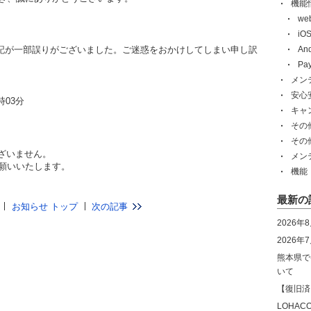
機能
w
i
表記が一部誤りがございました。ご迷惑をおかけしてしまい申し訳
An
Pa
メン
安心
9時03分
キャ
その
その
ざいません。
メン
お願いいたします。
機能
最新の
お知らせ トップ
次の記事
2026年
2026
熊本県で
いて
【復旧済
LOHA