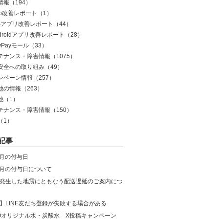
情報
（194）
eb改善レポート
（1）
OSアプリ改善レポート
（44）
droidアプリ改善レポート
（28）
yPayモール
（33）
テナンス・障害情報
（1075）
安全への取り組み
（49）
ンペーン情報
（257）
他の情報
（263）
他
（1）
テナンス・障害情報
（150）
（1）
記事
8月の付与日
年7月の付与日について
発生した地震にともなう配送遅延のご案内につ
】LINE友だち登録が失敗する場合がある
COオリジナル水・炭酸水 X投稿キャンペーン