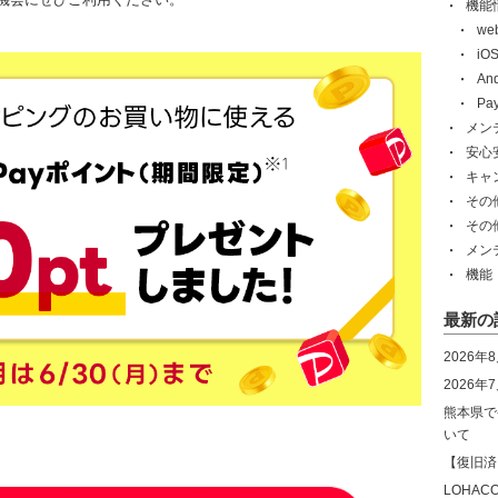
機能
w
i
An
Pa
メン
安心
キャ
その
その
メン
機能
最新の
2026年
2026
熊本県で
いて
【復旧済
LOHA