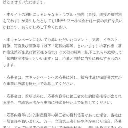
効とさせていただきます。
・本サイトの利用によるいかなるトラブル・損害（直接、間接の損害別
を問わず）が発生したとしてもLINEヤフー株式会社は一切の責任を負い
かねます。あらかじめご了承ください。
・本キャンペーンにおいて応募いただいたコメント、文書、イラスト、
肖像、写真及び画像等（以下「応募内容等」といいます）の著作権（著
作権法第27条及び第28条を含む）その他の権利（以下これらを総称して
「知的財産権等」といいます）は、応募と同時に当社に移転するものと
します。
・応募者は、本キャンペーンへの応募に関し、被写体及び撮影者の方か
ら事前に許諾を得た上で応募してください。
・応募者は、前項以外に、応募内容等に第三者の知的財産権等が含まれ
る場合、当該第三者から事前に許諾を得た上で応募してください。
・応募内容等に知的財産権等の第三者の権利侵害があった場合、当社は
一切責任を負いません。万一、当該第三者と紛争等が生じた場合、応募
者は、すべて応募者の責任において紛争を解決し、費用を負担するもの