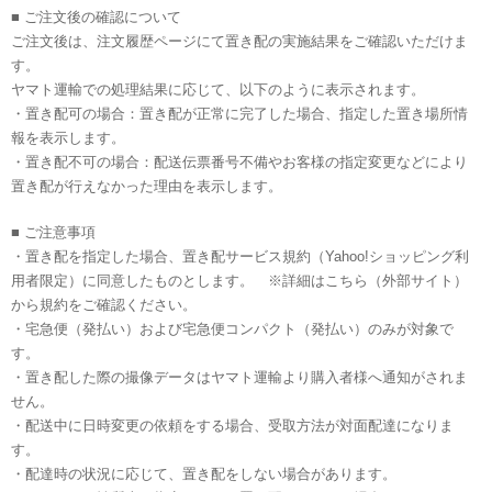
■ ご注文後の確認について
ご注文後は、注文履歴ページにて置き配の実施結果をご確認いただけま
す。
ヤマト運輸での処理結果に応じて、以下のように表示されます。
・置き配可の場合：置き配が正常に完了した場合、指定した置き場所情
報を表示します。
・置き配不可の場合：配送伝票番号不備やお客様の指定変更などにより
置き配が行えなかった理由を表示します。
■ ご注意事項
・置き配を指定した場合、置き配サービス規約（Yahoo!ショッピング利
用者限定）に同意したものとします。 ※詳細はこちら（外部サイト）
から規約をご確認ください。
・宅急便（発払い）および宅急便コンパクト（発払い）のみが対象で
す。
・置き配した際の撮像データはヤマト運輸より購入者様へ通知がされま
せん。
・配送中に日時変更の依頼をする場合、受取方法が対面配達になりま
す。
・配達時の状況に応じて、置き配をしない場合があります。