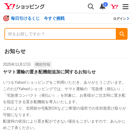
shopping
検索
通知数
i
毎日引けるくじ 今すぐ挑戦
ログイン
お知らせ
2025年11月17日
機能情報
ヤマト運輸の置き配機能追加に関するお知らせ
いつもYahoo!ショッピングをご利用いただき、ありがとうございます。
このたびYahoo!ショッピングでは、ヤマト運輸の「宅急便（発払い）」
「宅急便コンパクト（発払い）」を対象に、お客様がご注文時に置き配
を指定できる置き配機能を導入いたします。
これにより、玄関前や宅配BOXなどご希望の場所での非対面受け取りが
可能になります。
配達時の状況により置き配ができない場合もございますので、あらかじ
めご了承ください。