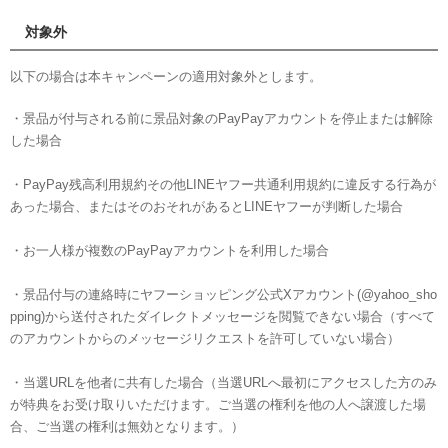
対象外
以下の場合は本キャンペーンの適用対象外とします。
・景品が付与される前に景品対象のPayPayアカウントを停止または解除
した場合
・PayPay残高利用規約その他LINEヤフー共通利用規約に違反する行為が
あった場合、またはそのおそれがあるとLINEヤフーが判断した場合
・お一人様が複数のPayPayアカウントを利用した場合
・景品付与の連絡時にヤフーショッピング公式Xアカウント(@yahoo_sho
pping)から送付されたダイレクトメッセージを閲覧できない場合（すべて
のアカウントからのメッセージリクエストを許可していない場合）
・当選URLを他者に共有した場合（当選URLへ最初にアクセスした方のみ
が特典をお受け取りいただけます。ご当選の権利を他の人へ譲渡した場
合、ご当選の権利は無効となります。）