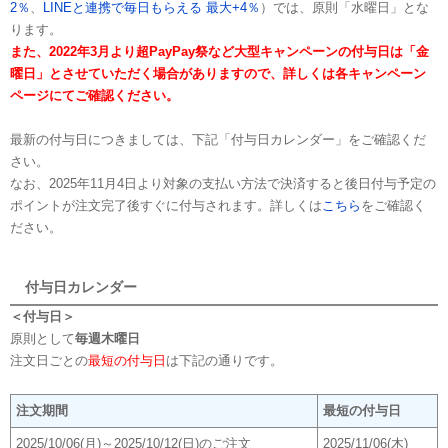
2％
、
LINEと連携で毎日もらえる 最大+4％
）では、原則「水曜日」とな
ります。
また、2022年3月より超PayPay祭など大型キャンペーンの付与日は「金
曜日」とさせていただく場合がありますので、詳しくは各キャンペーン
ページにてご確認ください。
最新の付与日につきましては、下記「付与日カレンダー」をご確認くだ
さい。
なお、2025年11月4日より対象の支払い方法で決済すると後日付与予定の
ポイントが注文完了後すぐに付与されます。詳しくは
こちら
をご確認く
ださい。
付与日カレンダー
＜付与日＞
原則として
毎週木曜日
注文日ごとの
最短の付与日
は下記の通りです。
注文期間
最短の付与日
2025/10/06(月)～2025/10/12(日)のご注文
2025/11/06(木)