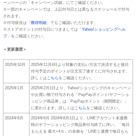
ーンページの「キャンペーン詳細」にてご確認ください。
※一部のキャンペーンでは、上記付与日とは異なるスケジュールで付与
されます。
※付与状況は「
獲得明細
」でもご確認いただけます。
※ストアポイントの付与日につきましては「
Yahoo!ショッピングヘル
プ
」をご確認ください。
＜更新履歴＞
2025年10月
2025年11月4日より対象の支払い方法で決済すると後日
付与予定のポイントが注文完了後すぐに付与されます。
詳しくは
こちら
をご確認ください。
2025年1月
2025年2月1日より、Yahoo!ショッピングのキャンペーン
やお買い物で付与される「PayPayポイント/ヤフーショ
ッピング商品券」は「PayPayポイント（期間限定）」
に変わります。詳しくは
こちら
をご確認ください。
2024年8月
2024年8月 2024年8月1日より、LINEアカウント未連携
時のヤフーショッピング商品券付与終了に伴い、「毎日
もらえる 最大+4％」の名称を「LINEと連携で毎日もら