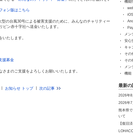
機能
w
フォン版はこちら
i
た超大型の台風30号による被害支援のために、みんなのチャリティー
An
フィリピン赤十字社へ送金いたします。
Pa
メン
をいたします。
安心
キャ
その
風支援募金
その
メン
なさまのご支援をよろしくお願いいたします。
機能
最新の
お知らせ トップ
次の記事
2026年
2026
熊本県で
いて
【復旧済
LOHA