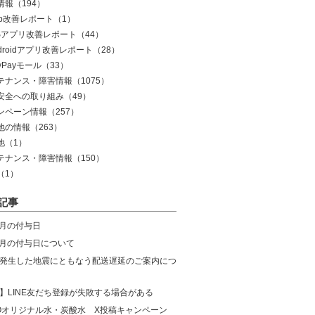
情報
（194）
eb改善レポート
（1）
OSアプリ改善レポート
（44）
droidアプリ改善レポート
（28）
yPayモール
（33）
テナンス・障害情報
（1075）
安全への取り組み
（49）
ンペーン情報
（257）
他の情報
（263）
他
（1）
テナンス・障害情報
（150）
（1）
記事
8月の付与日
年7月の付与日について
発生した地震にともなう配送遅延のご案内につ
】LINE友だち登録が失敗する場合がある
COオリジナル水・炭酸水 X投稿キャンペーン