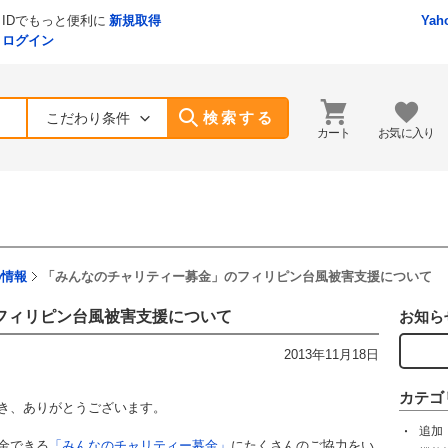
IDでもっと便利に
新規取得
Yah
ログイン
検索する
こだわり条件
カート
お気に入り
の情報
「みんなのチャリティー募金」のフィリピン台風被害支援について
フィリピン台風被害支援について
お知ら
2013年11月18日
カテゴ
だき、ありがとうございます。
追加
金できる
「みんなのチャリティー募金」
にたくさんのご協力をい