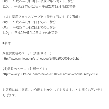
60g ： 平成22年5月23日～平成22年12月7日出荷分
110g ： 平成22年5月13日～平成22年12月7日出荷分
（２）薬用フェイスソープＰ（愛称：茶のしずく石鹸）
30g ： 平成22年9月27日までの出荷分
60g ： 平成22年5月22日までの出荷分
110g ： 平成22年5月12日までの出荷分
■参考
厚生労働省のページ（外部サイト）
http://www.mhlw.go.jp/stf/houdou/2r9852000001cv6i.html
(株)悠香のページ（外部サイト）
http://www.yuuka.co.jp/info/news20110520.action?cookie_retry=true
お客様にはご迷惑、ご心配をおかけしておりますことを深くお詫び申し
あげます。