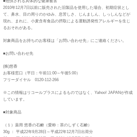
■危惧される具体的な健康被害
2010年12月7日以前に販売された旧製品を使用した場合、初期症状とし
て、鼻水、目の周りのかゆみ、息苦しさ、じんましん、しっしんなどが
現れ、まれに、小麦含有食品の摂取による運動誘発性アレルギーを生じ
るおそれがある。
対象商品をお持ちのお客様は「お問い合わせ先」にご連絡ください。
■お問い合わせ先
(株)悠香
お客様窓口（平日：午前11:00～午後5:00）
フリーダイヤル 0120-112-266
※この情報はリコールプラスによるものではなく、Yahoo! JAPANが作成
しています。
■対象商品
（１）薬用 悠香の石鹸（愛称：茶のしずく石鹸）
30g ： 平成22年9月28日～平成22年12月7日出荷分