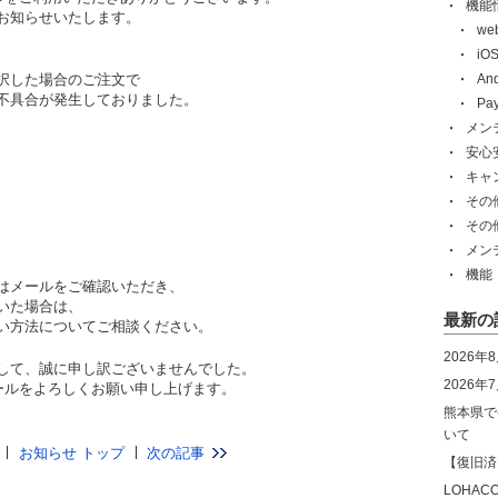
機能
お知らせいたします。
w
i
択した場合のご注文で
An
不具合が発生しておりました。
Pa
メン
安心
キャ
その
その
メン
機能
はメールをご確認いただき、
いた場合は、
最新の
い方法についてご相談ください。
2026年
して、誠に申し訳ございませんでした。
2026
yモールをよろしくお願い申し上げます。
熊本県で
いて
お知らせ トップ
次の記事
【復旧済
LOHA