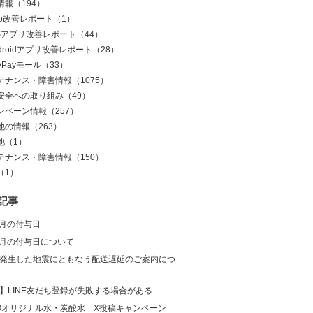
情報
（194）
eb改善レポート
（1）
OSアプリ改善レポート
（44）
droidアプリ改善レポート
（28）
yPayモール
（33）
テナンス・障害情報
（1075）
安全への取り組み
（49）
ンペーン情報
（257）
他の情報
（263）
他
（1）
テナンス・障害情報
（150）
（1）
記事
8月の付与日
年7月の付与日について
発生した地震にともなう配送遅延のご案内につ
】LINE友だち登録が失敗する場合がある
COオリジナル水・炭酸水 X投稿キャンペーン